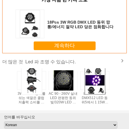
18Pcs 3W RGB DMX LED 동위 깡
통/에너지 절약 LED 당은 점화합니다
계속하다
Led 파 조명 수 있습니다.
더 많은 것
 * 3W
3Watt LED 동위를
AC 90 - 260V 실내
LEDs RGBAW
18W 6-
LED 동위
섞는 색깔은 클럽
LED 편평한 동위
DMX512 LED 동
RGBWAU
 50000
저출력 소비를 위
빛/320W LED 영
위5에서 1 15W는
동위를 섞
수 있습니
한 빛 할 수 있습니
사기 램프
작은 연주회/텔레
우수한 색
다
다
비젼 스튜디오를
10의 DMX
위한 빛 할 수 있습
수 있
언어를 바꾸십시오
니다