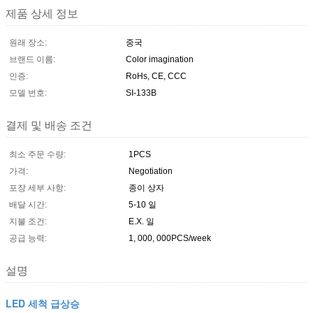
제품 상세 정보
원래 장소:
중국
브랜드 이름:
Color imagination
인증:
RoHs, CE, CCC
모델 번호:
SI-133B
결제 및 배송 조건
최소 주문 수량:
1PCS
가격:
Negotiation
포장 세부 사항:
종이 상자
배달 시간:
5-10 일
지불 조건:
E.X. 일
공급 능력:
1, 000, 000PCS/week
설명
LED 세척 급상승